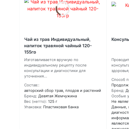
Чай из трав Индивидуальный,
Консуль
напиток травяной чайный 120-
155гр
Изготавливается вручную по
Проводит
индивидуальному рецепту после
консульт
консультации и диагностики для
здоровья
уточнения...
Способ п
Состав::
Продолжи
авторский сбор трав, плодов и растений
Бренд:
Д
Бренд:
Девятая Жемчужина
Особые у
Вес (нетто):
125 г
Не являе
Упаковка:
Пластиковая банка
Данные, 
диагност
информац
являются
диагност