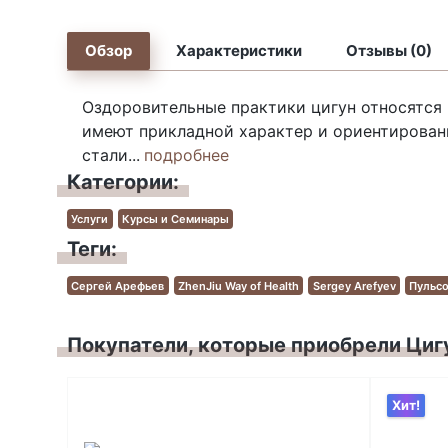
Обзор
Характеристики
Отзывы (0)
Оздоровительные практики цигун относятся 
имеют прикладной характер и ориентированн
стали...
подробнее
Категории:
Услуги
Курсы и Семинары
Теги:
Сергей Арефьев
ZhenJiu Way of Health
Sergey Arefyev
Пульсо
Покупатели, которые приобрели Циг
Хит!