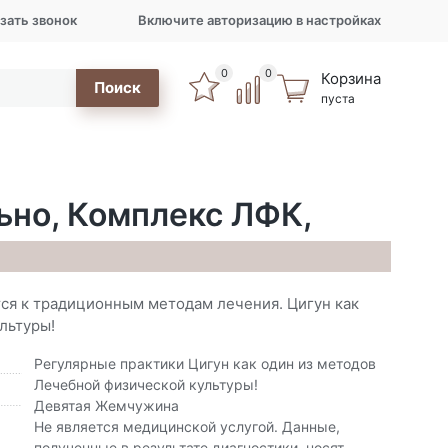
зать звонок
Включите авторизацию в настройках
0
0
Корзина
Поиск
пуста
ьно, Комплекс ЛФК,
тся к традиционным методам лечения. Цигун как
льтуры!
Регулярные практики Цигун как один из методов
Лечебной физической культуры!
Девятая Жемчужина
Не является медицинской услугой. Данные,
полученные в результате диагностики, носят