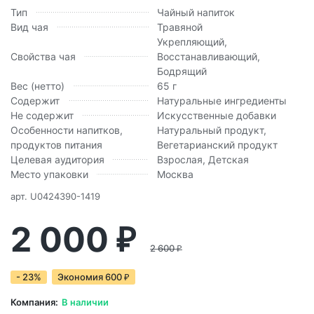
Тип
Чайный напиток
Вид чая
Травяной
Укрепляющий,
Свойства чая
Восстанавливающий,
Бодрящий
Вес (нетто)
65 г
Содержит
Натуральные ингредиенты
Не содержит
Искусственные добавки
Особенности напитков,
Натуральный продукт,
продуктов питания
Вегетарианский продукт
Целевая аудитория
Взрослая, Детская
Место упаковки
Москва
арт.
U0424390-1419
2 000
₽
2 600
₽
- 23%
Экономия
600
₽
Компания:
В наличии